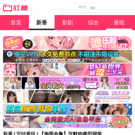
HOT
首页
新番
影剧
综合
番组
新番
/
完结番组
/ 【泡面合集】沉默的森田同学