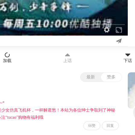
加载
上话
下话