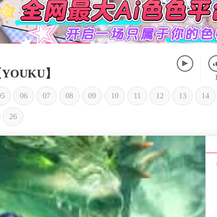
YOUKU】
05
06
07
08
09
10
11
12
13
14
26