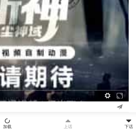
加载
上话
下话