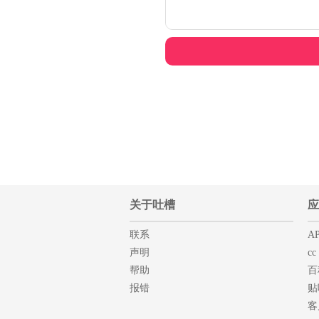
关于吐槽
应
联系
AP
声明
cc
帮助
百
报错
贴
客