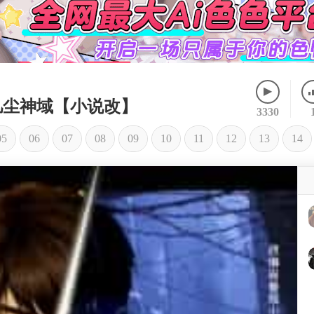
之凡尘神域【小说改】
3330
05
06
07
08
09
10
11
12
13
14