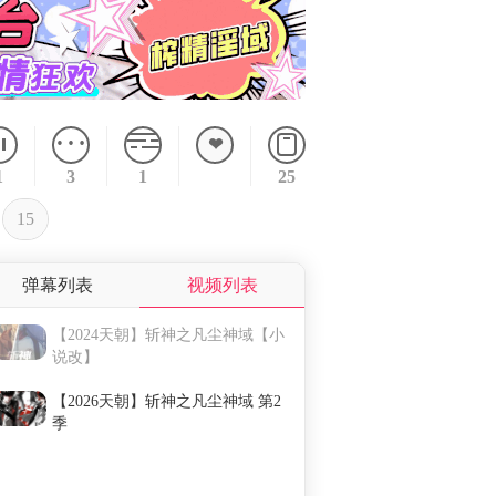
1
3
1
25
15
弹幕
屏蔽
弹幕列表
视频列表
弹幕内容
发送时间
【2024天朝】斩神之凡尘神域【小
说改】
233
10-05 03:00
【2026天朝】斩神之凡尘神域 第2
季